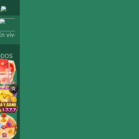
 ¡Gana hasta MXN
777,777
! 🤑
spués de las
00:00
del día siguiente! 📅
En vivo
Pesca
Lotería
Deportes
e asistencia de hasta
MXN7,777!
🎁
ODOS
 por apuestas y 4% de comisión por depósitos! 👑
rmina en
1:01:56
77.mx
y conquista la cima 👑
l
300%
!
mpus