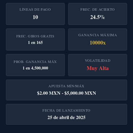
LÍNEAS DE PAGO
FREC. DE ACIERTO
10
24.5%
GANANCIA MÁXIMA
FREC. GIROS GRATIS
10000x
1 en 165
VOLATILIDAD
PROB. GANANCIA MÁX
Muy Alta
1 en 4,500,000
APUESTA MÍN/MÁX
$2.00 MXN - $5,000.00 MXN
FECHA DE LANZAMIENTO
25 de abril de 2025