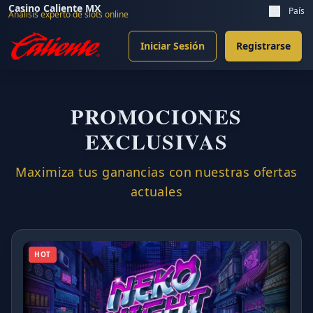
Casino Caliente MX
País
Análisis experto de slots online
Iniciar Sesión
Registrarse
PROMOCIONES
EXCLUSIVAS
Maximiza tus ganancias con nuestras ofertas
actuales
HOT