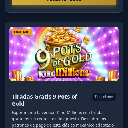
LIMITADO
Tiradas Gratis 9 Pots of
Todo el mes
Gold
Experimenta la versión King Millions con tiradas
gratuitas sin requisitos de apuesta. Descubre los
patrones de pago de este clásico mecánico adaptado