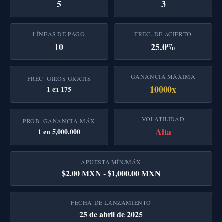
5
3
LÍNEAS DE PAGO
FREC. DE ACIERTO
10
25.0%
GANANCIA MÁXIMA
FREC. GIROS GRATIS
10000x
1 en 175
VOLATILIDAD
PROB. GANANCIA MÁX
Alta
1 en 5,000,000
APUESTA MÍN/MÁX
$2.00 MXN - $1,000.00 MXN
FECHA DE LANZAMIENTO
25 de abril de 2025