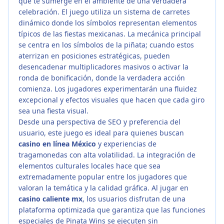
que te sumerge en el ambiente de una verdadera
celebración. El juego utiliza un sistema de carretes
dinámico donde los símbolos representan elementos
típicos de las fiestas mexicanas. La mecánica principal
se centra en los símbolos de la piñata; cuando estos
aterrizan en posiciones estratégicas, pueden
desencadenar multiplicadores masivos o activar la
ronda de bonificación, donde la verdadera acción
comienza. Los jugadores experimentarán una fluidez
excepcional y efectos visuales que hacen que cada giro
sea una fiesta visual.
Desde una perspectiva de SEO y preferencia del
usuario, este juego es ideal para quienes buscan
casino en línea México
y experiencias de
tragamonedas con alta volatilidad. La integración de
elementos culturales locales hace que sea
extremadamente popular entre los jugadores que
valoran la temática y la calidad gráfica. Al jugar en
casino caliente mx
, los usuarios disfrutan de una
plataforma optimizada que garantiza que las funciones
especiales de Pinata Wins se ejecuten sin