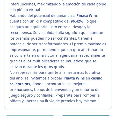
interrupciones, maximizando la emoción de cada golpe
a la piñata virtual.
Hablando del potencial de ganancias,
Pinata Wins
cuenta con un RTP competitivo del
96.42%
, lo que
asegura un equilibrio justo entre el riesgo y la
recompensa. Su volatilidad alta significa que, aunque
los premios pueden no ser constantes, tienen el
potencial de ser transformadores. El premio máximo es
impresionante, permitiendo que un giro afortunando
se convierta en una victoria legendaria, especialmente
gracias a los multiplicadores acumulativos que se
activan durante los giros gratis.
No esperes más para unirte a la fiesta más lucrativa
del año. Te invitamos a probar
Pinata Wins
en
casino
caliente mx
, donde encontrarás las mejores
promociones, bonos de bienvenida y un entorno de
juego seguro y confiable. ¡Prepárate para romper la
piñata y liberar una lluvia de premios hoy mismo!