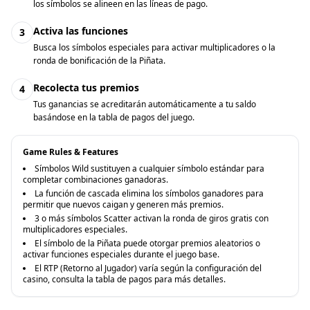
los símbolos se alineen en las líneas de pago.
Activa las funciones
3
Busca los símbolos especiales para activar multiplicadores o la
ronda de bonificación de la Piñata.
Recolecta tus premios
4
Tus ganancias se acreditarán automáticamente a tu saldo
basándose en la tabla de pagos del juego.
Game Rules & Features
Símbolos Wild sustituyen a cualquier símbolo estándar para
completar combinaciones ganadoras.
La función de cascada elimina los símbolos ganadores para
permitir que nuevos caigan y generen más premios.
3 o más símbolos Scatter activan la ronda de giros gratis con
multiplicadores especiales.
El símbolo de la Piñata puede otorgar premios aleatorios o
activar funciones especiales durante el juego base.
El RTP (Retorno al Jugador) varía según la configuración del
casino, consulta la tabla de pagos para más detalles.