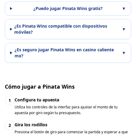
¿Puedo jugar Pinata Wins gratis?
▼
¿Es Pinata Wins compatible con dispositivos
▼
móviles?
¿Es seguro jugar Pinata Wins en casino caliente
▼
mx?
Cómo jugar a Pinata Wins
Configura tu apuesta
1
Utiliza los controles de la interfaz para ajustar el monto de tu
apuesta por giro según tu presupuesto.
Gira los rodillos
2
Presiona el botón de giro para comenzar la partida y esperar a que