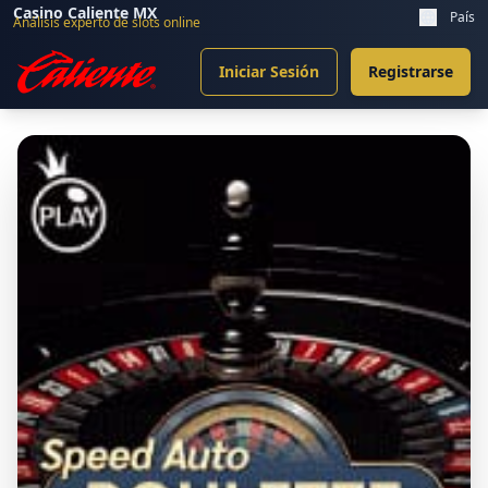
Casino Caliente MX
País
Análisis experto de slots online
Iniciar Sesión
Registrarse