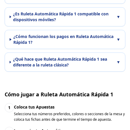
¿Es Ruleta Automática Rápida 1 compatible con
▼
dispositivos móviles?
¿Cómo funcionan los pagos en Ruleta Automática
▼
Rápida 1?
¿Qué hace que Ruleta Automática Rápida 1 sea
▼
diferente a la ruleta clásica?
Cómo jugar a Ruleta Automática Rápida 1
Coloca tus Apuestas
1
Selecciona tus números preferidos, colores o secciones de la mesa y
coloca tus fichas antes de que termine el tiempo de apuesta.