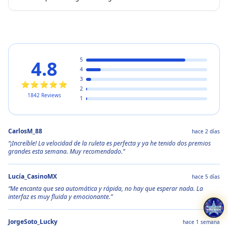
5
4.8
4
3
⭐⭐⭐⭐⭐
2
1842 Reviews
1
CarlosM_88
hace 2 días
“¡Increíble! La velocidad de la ruleta es perfecta y ya he tenido dos premios
grandes esta semana. Muy recomendado.”
Lucía_CasinoMX
hace 5 días
“Me encanta que sea automática y rápida, no hay que esperar nada. La
interfaz es muy fluida y emocionante.”
JorgeSoto_Lucky
hace 1 semana