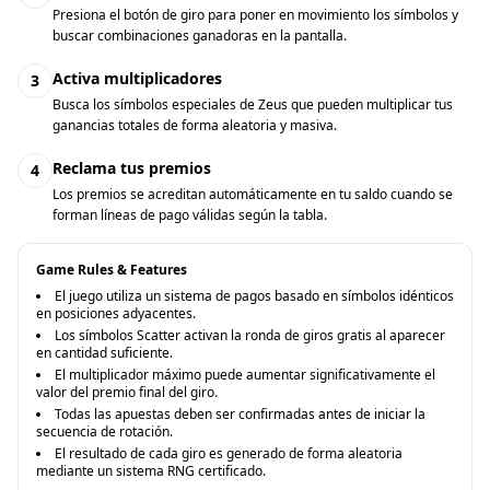
Presiona el botón de giro para poner en movimiento los símbolos y
buscar combinaciones ganadoras en la pantalla.
Activa multiplicadores
3
Busca los símbolos especiales de Zeus que pueden multiplicar tus
ganancias totales de forma aleatoria y masiva.
Reclama tus premios
4
Los premios se acreditan automáticamente en tu saldo cuando se
forman líneas de pago válidas según la tabla.
Game Rules & Features
El juego utiliza un sistema de pagos basado en símbolos idénticos
en posiciones adyacentes.
Los símbolos Scatter activan la ronda de giros gratis al aparecer
en cantidad suficiente.
El multiplicador máximo puede aumentar significativamente el
valor del premio final del giro.
Todas las apuestas deben ser confirmadas antes de iniciar la
secuencia de rotación.
El resultado de cada giro es generado de forma aleatoria
mediante un sistema RNG certificado.