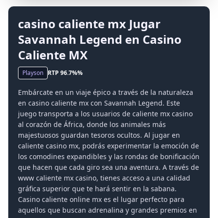
▶
casino caliente mx Jugar
Savannah Legend en Casino
Caliente MX
Playson
RTP 96.7%%
Embárcate en un viaje épico a través de la naturaleza
en casino caliente mx con Savannah Legend. Este
juego transporta a los usuarios de caliente mx casino
al corazón de África, donde los animales más
majestuosos guardan tesoros ocultos. Al jugar en
caliente casino mx, podrás experimentar la emoción de
los comodines expandibles y las rondas de bonificación
que hacen que cada giro sea una aventura. A través de
www caliente mx casino, tienes acceso a una calidad
gráfica superior que te hará sentir en la sabana.
Casino caliente online mx es el lugar perfecto para
aquellos que buscan adrenalina y grandes premios en