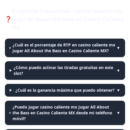
Preguntas Frecuentes - casino caliente mx
❓
Jugar All About the Bass en Casino Caliente
MX
¿Cuál es el porcentaje de RTP en casino caliente mx
▼
Jugar All About the Bass en Casino Caliente MX?
¿Cómo puedo activar las tiradas gratuitas en este
▼
slot?
¿Cuál es la ganancia máxima que puedo obtener?
▼
¿Puedo jugar casino caliente mx Jugar All About
the Bass en Casino Caliente MX desde mi teléfono
▼
móvil?