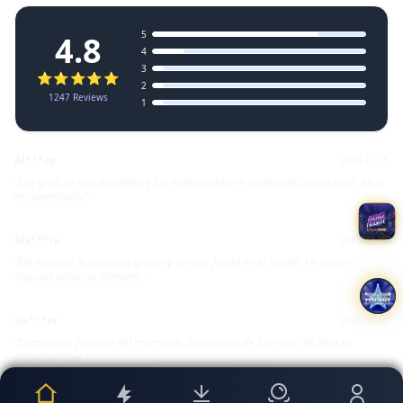
5
4.8
4
3
⭐⭐⭐⭐⭐
2
1247 Reviews
1
Al***ro
2023-11-15
“Los gráficos son increíbles y los multiplicadores realmente pagan bien. ¡Muy
recomendada!”
Ma***ia
2023-12-02
“Me encanta la temática griega y es muy fluida en el celular. He tenido
algunas victorias decentes.”
Xa***er
2024-01-10
“Es mi juego favorito del momento, la emoción de los rayos de Zeus es
incomparable.”