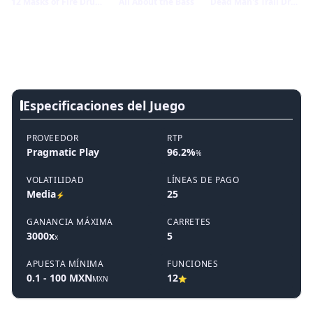
12 Masks of Fire Drums
All About the Bass
Dead Man's Trail Dream Drop
Especificaciones del Juego
PROVEEDOR
RTP
Pragmatic Play
96.2%
%
VOLATILIDAD
LÍNEAS DE PAGO
Media
25
⚡
GANANCIA MÁXIMA
CARRETES
3000x
5
x
APUESTA MÍNIMA
FUNCIONES
0.1 - 100 MXN
12
MXN
⭐