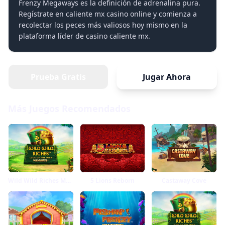
Frenzy Megaways es la definición de adrenalina pura.
Regístrate en caliente mx casino online y comienza a
recolectar los peces más valiosos hoy mismo en la
plataforma líder de casino caliente mx.
Prueba Gratis
Jugar Ahora
Más Juegos Recomendados
Wild Wild Riches Megaways
5 Lions Reborn
Castaway Cove