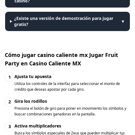
casino?
¿Existe una versión de demostración para jugar
▼
gratis?
Cómo jugar casino caliente mx Jugar Fruit
Party en Casino Caliente MX
Ajusta tu apuesta
1
Utiliza los controles de la interfaz para seleccionar el monto de
crédito que deseas apostar por cada giro.
Gira los rodillos
2
Presiona el botón de giro para poner en movimiento los símbolos y
buscar combinaciones ganadoras en la pantalla.
Activa multiplicadores
3
Busca los símbolos especiales de Zeus que pueden multiplicar tus