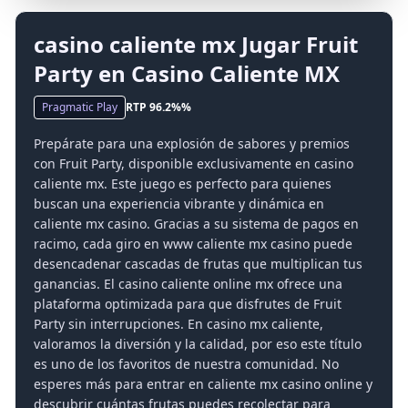
▶
casino caliente mx Jugar Fruit
Party en Casino Caliente MX
Pragmatic Play
RTP 96.2%%
Prepárate para una explosión de sabores y premios
con Fruit Party, disponible exclusivamente en casino
caliente mx. Este juego es perfecto para quienes
buscan una experiencia vibrante y dinámica en
caliente mx casino. Gracias a su sistema de pagos en
racimo, cada giro en www caliente mx casino puede
desencadenar cascadas de frutas que multiplican tus
ganancias. El casino caliente online mx ofrece una
plataforma optimizada para que disfrutes de Fruit
Party sin interrupciones. En casino mx caliente,
valoramos la diversión y la calidad, por eso este título
es uno de los favoritos de nuestra comunidad. No
esperes más para entrar en caliente mx casino online y
descubrir cuántas frutas puedes recolectar para