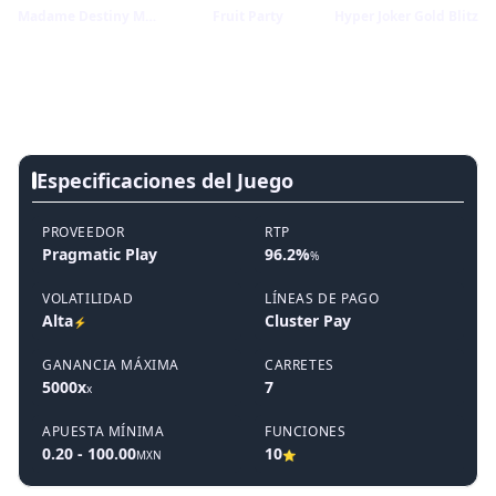
Madame Destiny Megaways
Fruit Party
Hyper Joker Gold Blitz
Especificaciones del Juego
PROVEEDOR
RTP
Pragmatic Play
96.2%
%
VOLATILIDAD
LÍNEAS DE PAGO
Alta
Cluster Pay
⚡
GANANCIA MÁXIMA
CARRETES
5000x
7
x
APUESTA MÍNIMA
FUNCIONES
0.20 - 100.00
10
MXN
⭐