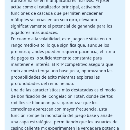
transformarse en multiplicadores masivos. El Joker
actúa como el catalizador principal, activando
funciones de cascada que permiten encadenar
múltiples victorias en un solo giro, elevando
significativamente el potencial de ganancia para los
jugadores más audaces.
En cuanto a la volatilidad, este juego se sitúa en un
rango medio-alto, lo que significa que, aunque los
premios grandes pueden requerir paciencia, el ritmo
de pagos es lo suficientemente constante para
mantener el interés. El RTP competitivo asegura que
cada apuesta tenga una base justa, optimizando las
probabilidades de éxito mientras exploras las
profundidades del reino helado.
Una de las características más destacadas es el modo
de bonificación de 'Congelación Total', donde ciertos
rodillos se bloquean para garantizar que los
comodines aparezcan con mayor frecuencia. Esta
función rompe la monotonía del juego base y añade
una capa estratégica, permitiendo que los usuarios de
casino caliente mx experimenten la verdadera potencia