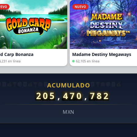
UEVO
NUEVO
ld Carp Bonanza
Madame Destiny Megaways
4,231 en línea
62,105 en línea
/2026 Lui*** retiro exitoso 12,100 MXN 🏦
/2026 Mig*** gano 9,500 MXN 🏆

🃏
💰
🏆
🎲
🃏
💰
🏆
🎰
🃏
ACUMULADO
💰
🏆
🎰
🎲
💰
🏆
🎰
🎲
🃏
🏆
🎰
🎲
🃏
💰
/2026 Xim*** recibio bono 450 MXN 🎁
2
0
5
,
4
7
0
,
7
8
2
/2026 Jav*** recibio reembolso 380 MXN 🎊
/2026 Emi*** pego el jackpot de 136,000 MXN 🎰
MXN
/2026 Jos*** retiro exitoso 13,400 MXN 🏦
/2026 Mat*** retiro exitoso 12,000 MXN ✅
/2026 Luc*** recibio bono 1,050 MXN 🎉
/2026 Emil*** retiro exitoso 13,000 MXN ✅