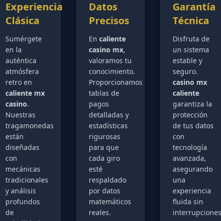
/2026 Sof*** retiro exitoso 3,700 MXN 🏦
Experiencia
Datos
Garantía
/2026 Cami*** gano 25,000 MXN 🏆
Clásica
Precisos
Técnica
/2026 LuisMa*** pego el jackpot de 148,000 MXN 🚀
/2026 Andr*** recibio reembolso 660 MXN 💵
Sumérgete
En
caliente
Disfruta de
/2026 JoseR*** pego el jackpot de 165,000 MXN 🎰
en la
casino mx
,
un sistema
/2026 Andre*** pego el jackpot de 145,000 MXN 🚀
auténtica
valoramos tu
estable y
atmósfera
conocimiento.
seguro.
/2026 Xime*** pego el jackpot de 239,000 MXN 🚀
retro en
Proporcionamos
casino mx
/2026 Diego*** recibio reembolso 1,020 MXN 🎊
caliente mx
tablas de
caliente
/2026 Andrea*** retiro exitoso 13,200 MXN 🏦
casino
.
pagos
garantiza la
/2026 Valer*** pego el jackpot de 148,000 MXN 🚀
Nuestras
detalladas y
protección
/2026 Regi*** pego el jackpot de 53,000 MXN 🎰
tragamonedas
estadísticas
de tus datos
/2026 Ale*** recibio bono 950 MXN 🎉
están
rigurosas
con
/2026 Dia*** gano 18,000 MXN 🏆
diseñadas
para que
tecnología
/2026 AndreaG*** gano 13,000 MXN 🏆
con
cada giro
avanzada,
/2026 Regin*** recibio bono 350 MXN 🎁
mecánicas
esté
asegurando
/2026 Fern*** pego el jackpot de 226,000 MXN 🚀
tradicionales
respaldado
una
/2026 Javie*** recibio reembolso 320 MXN 🎊
y análisis
por datos
experiencia
profundos
matemáticos
fluida sin
/2026 Javier*** recibio reembolso 620 MXN 💵
de
reales.
interrupciones
/2026 Valeri*** retiro exitoso 6,100 MXN 🏦