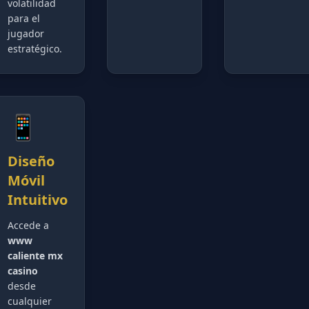
volatilidad
/2026 Valeria*** recibio reembolso 900 MXN 🎊
para el
/2026 Mateo*** recibio reembolso 200 MXN 🔄
jugador
/2026 DiegoR*** recibio bono 1,350 MXN 🎉
estratégico.
/2026 Jua*** retiro exitoso 6,500 MXN 💸
📱
Diseño
Móvil
Intuitivo
Accede a
www
caliente mx
casino
desde
cualquier