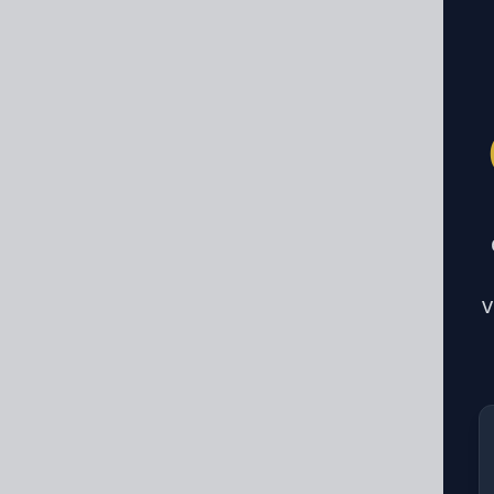
29/06
29/06
29/06
29/06
29/06
29/06
29/06
29/06
29/06
29/06
29/06
v
29/06
29/06
29/06
29/06
29/06
29/06
29/06