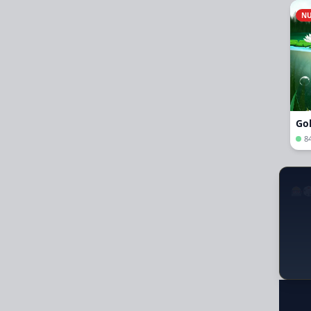
N
Go
8
29/06
29/06
🎰

29/06
29/06
29/06
29/06
29/06
29/06
29/06