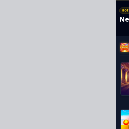
HOT
Dr
Ne