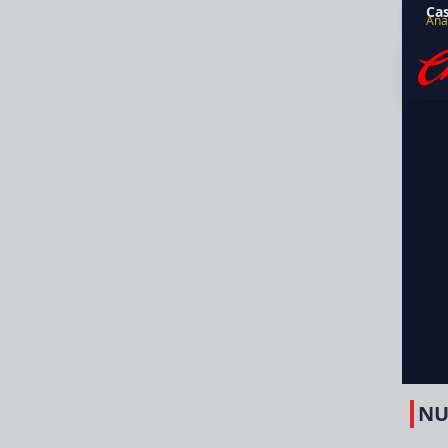
Cas
Anál
🔥 HOT
Torneo Retro
Alto RTP y volatilidad extrema
NU