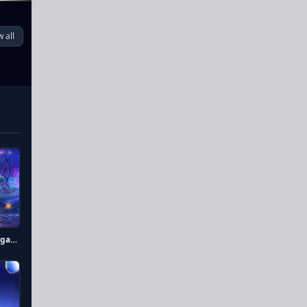
 all
Madame Destiny Megaways