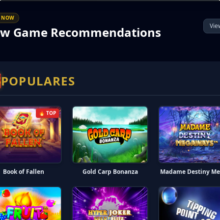
 NOW
eam Destiny
Alpha Eagle
View
w Game Recommendations
PLAY NOW
PLAY NOW
POPULARES
🔥 TOP
Book of Fallen
Gold Carp Bonanza